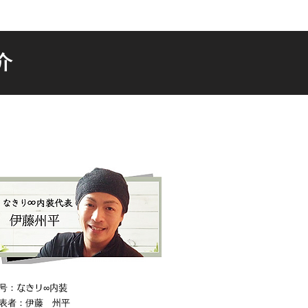
介
号：
なきリ∞内装
表者：伊藤 州平