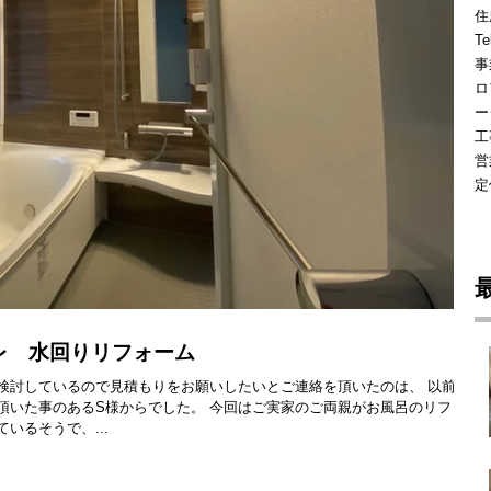
住
Te
事
ロ
ー
工
営
定
イレ 水回りリフォーム
を検討しているので見積もりをお願いしたいとご連絡を頂いたのは、 以前ク
頂いた事のあるS様からでした。 今回はご実家のご両親がお風呂のリフォー
いるそうで、...