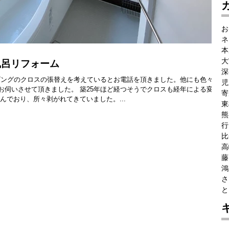
お
ネ
本
大
風呂リフォーム
深
リビングのクロスの張替えを考えているとお電話を頂きました。他にも色々と
児
お伺いさせて頂きました。 築25年ほど経つそうでクロスも経年による変色
寄
んでおり、所々剥がれてきていました。...
東
熊
行
比
高
藤
鴻
さ
と