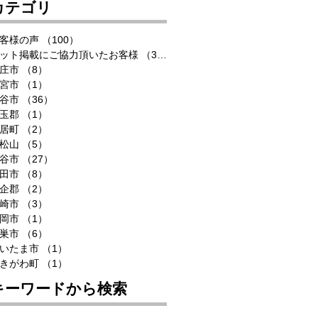
カテゴリ
客様の声
（100）
100件の記事
ット掲載にご協力頂いたお客様
（33）
33件の記事
庄市
（8）
8件の記事
宮市
（1）
1件の記事
谷市
（36）
36件の記事
玉郡
（1）
1件の記事
居町
（2）
2件の記事
松山
（5）
5件の記事
谷市
（27）
27件の記事
田市
（8）
8件の記事
企郡
（2）
2件の記事
崎市
（3）
3件の記事
岡市
（1）
1件の記事
巣市
（6）
6件の記事
いたま市
（1）
1件の記事
きがわ町
（1）
1件の記事
キーワードから検索