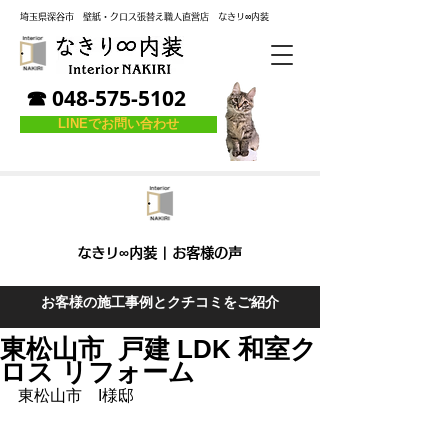
埼玉県深谷市
壁紙・クロス張替え職人直営店
なき
リ
∞内装
☎ 048-575-5102
LINEでお問い合わせ
なきリ∞内装 | お客様の声
お客様の施工事例とクチコミをご紹介
東松山市 戸建 LDK 和室ク
ロス リフォーム
東松山市　I様邸