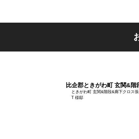
比企郡ときがわ町 玄関&階
ときがわ町 玄関&階段&廊下クロス
T 様邸