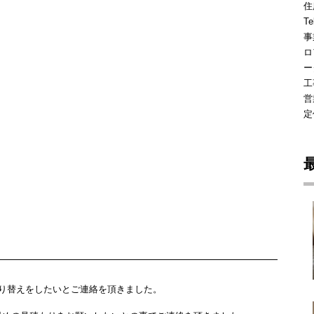
住
Te
事
ロ
ー
工
営
定
張り替えをしたいとご連絡を頂きました。