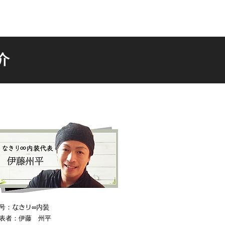
介
号：
なきリ∞内装
表者：伊藤 州平