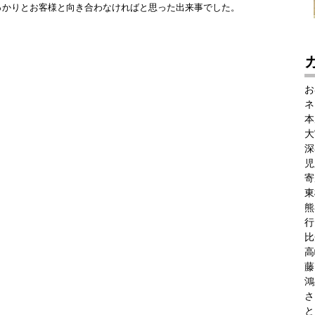
っかりとお客様と向き合わなければと思った出来事でした。
お
ネ
本
大
深
児
寄
東
熊
行
比
高
藤
鴻
さ
と