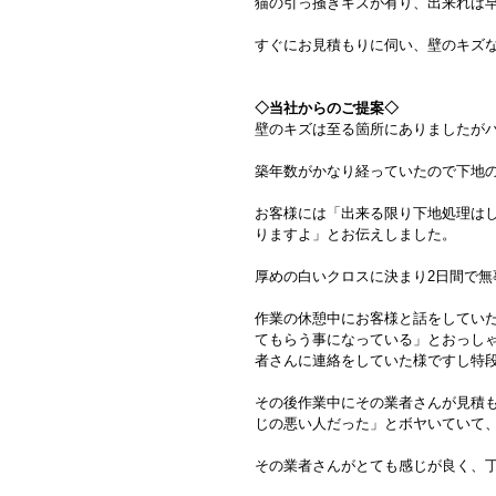
猫の引っ掻きキズが有り、出来れば
すぐにお見積もりに伺い、壁のキズ
◇当社からのご提案◇
壁のキズは至る箇所にありましたが
築年数がかなり経っていたので下地
お客様には「出来る限り下地処理は
りますよ」とお伝えしました。
厚めの白いクロスに決まり2日間で無
作業の休憩中にお客様と話をしてい
てもらう事になっている」とおっし
者さんに連絡をしていた様ですし特
その後作業中にその業者さんが見積
じの悪い人だった」とボヤいていて
その業者さんがとても感じが良く、