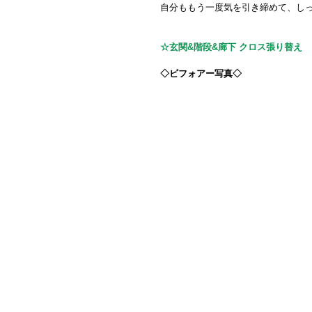
自分ももう一度気を引き締めて、し
☆玄関&階段&廊下 クロス張り替え
◇ビフォアー写真◇