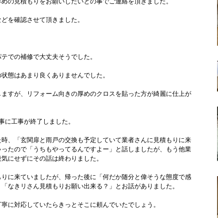
早めの見積もりをお願いしたいとの事でご連絡を頂きました。
などを確認させて頂きました。
パテでの補修で大丈夫そうでした。
の状態はあまり良くありませんでした。
しますが、リフォーム向きの厚めのクロスを貼った方が綺麗に仕上が
事に工事が終了しました。
た時、「玄関扉と雨戸の交換も予定していて業者さんに見積もりに来
ゃったので「うちもやってるんですよー」と話しましたが、もう他業
段気にせずにその話は終わりました。
もりに来ていましたが、帰った後に「何だか随分と偉そうな態度で感
、「なきリさん見積もりお願い出来る？」とお話がありました。
丁寧に対応していたらきっとそこに頼んでいたでしょう。