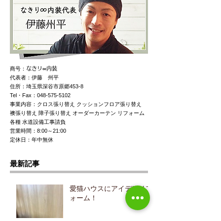
商号：
なきリ∞内装
代表者：伊藤 州平
住所：埼玉県深谷市原郷453-8
Tel・Fax：048-575-5102
事業内容：クロス張り替え クッションフロア張り替え
襖張り替え 障子張り替え オーダーカーテン リフォーム
各種 水道設備工事請負
営業時間：8:00～21:00
定休日：年中無休
最新記事
愛猫ハウスにアイデアリフ
ォーム！