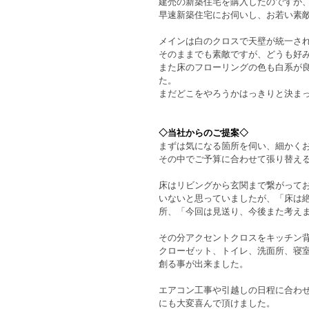
建売の新築住宅を購入したのですが
早速新築住宅にお伺いし、お若い素
メインは白のクロスで天壁が統一さ
そのままでも素敵ですが、どうも好
また床のフローリングの色も白系が
た。
まだどこをやろうかはっきりと決ま
◇当社からのご提案◇
まずは気になる箇所を伺い、細かく
その中でご予算に合わせて張り替え
床はリビングから玄関まで繋がって
いないと思っていましたが、「床は
所、「今回は見送り、今後また考え
その分アクセントクロスをキッチン
クローゼット、トイレ、洗面所、寝
創る事が出来ました。
エアコン工事や引越しの日程に合わ
にも大変喜んで頂けました。