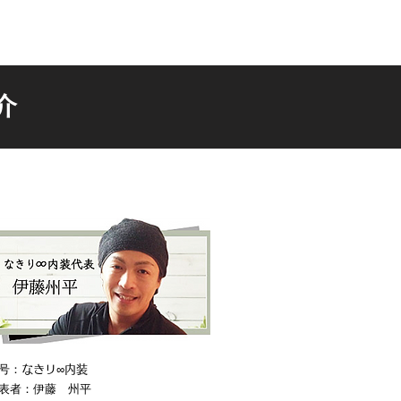
介
号：
なきリ∞内装
表者：伊藤 州平