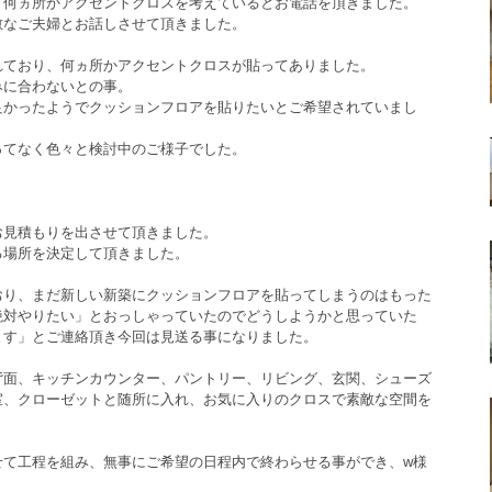
、何ヵ所かアクセントクロスを考えているとお電話を頂きました。
敵なご夫婦とお話しさせて頂きました。
れており、何ヵ所かアクセントクロスが貼ってありました。
みに合わないとの事。
良かったようでクッションフロアを貼りたいとご希望されていまし
ってなく色々と検討中のご様子でした。
お見積もりを出させて頂きました。
る場所を決定して頂きました。
おり、まだ新しい新築にクッションフロアを貼ってしまうのはもった
絶対やりたい」とおっしゃっていたのでどうしようかと思っていた
ます」とご連絡頂き今回は見送る事になりました。
背面、キッチンカウンター、パントリー、リビング、玄関、シューズ
室、クローゼットと随所に入れ、お気に入りのクロスで素敵な空間を
せて工程を組み、無事にご希望の日程内で終わらせる事ができ、w様