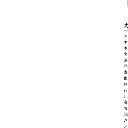
お
ネ
本
大
深
児
寄
東
熊
行
比
高
藤
鴻
さ
と