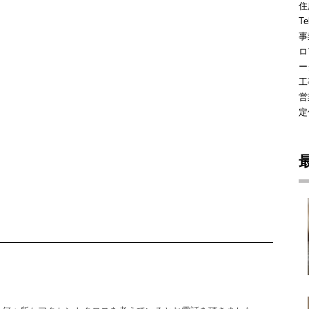
住
Te
事
ロ
ー
工
営
定