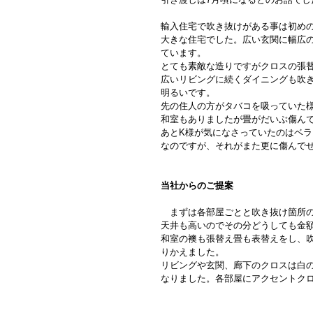
輸入住宅で吹き抜けがある事は初め
大きな住宅でした。広い玄関に幅広
ています。
とても素敵な造りですがクロスの張
広いリビングに続くダイニングも吹
明るいです。
先の住人の方がタバコを吸っていた
和室もありましたが畳がだいぶ傷ん
あとK様が気になさっていたのはベ
なのですが、それがまた更に傷んで
当社からのご提案
　まずは各部屋ごとと吹き抜け箇所
天井も高いのでその分どうしても金
和室の襖も張替え畳も表替えをし、
りかえました。
リビングや玄関、廊下のクロスは白
なりました。各部屋にアクセントク