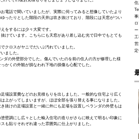
住
Te
のお電話で聞いていましたが、実際に伺ってみると想像していたより
事
のゆったりとした階段の天井は吹き抜けており、階段には天窓がつい
ロ
替えをするには少々大変です。
ー
き抜けています。こちらにも天窓があり差し込む光で日中でもとても
工
営
様でクロスがヤニでだいぶ汚れていました。
定
でいました。
ランダの外壁部分でした。傷んでいたのを前の住人の方が修理した様
せっかくの外観が損なわれ下地の損傷も心配でした。
の足場設置費などのお見積もりを出しました。一般的な住宅より広く
額は上がってしまいますが、ほぼ全部を張り替える事になりました。
吹き抜けの足場設置と一緒に外にも足場を設置しベランダの外壁もは
の塗壁調にし広々とした輸入住宅の造りがさらに映えて明るい印象に
ロスも貼りそれぞれ違った雰囲気に仕上がりました。