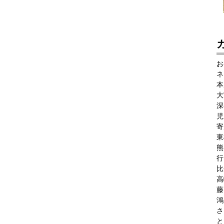
お
ネ
本
大
深
児
寄
東
熊
行
比
高
藤
鴻
さ
と