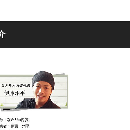
介
号：
なきリ∞内装
表者：伊藤 州平